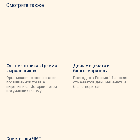
Смотрите также
Фотовыставка «Травма
День мецената и
ныряльщика»
благотворителя
Организация фотовыставки,
Ежегодно в России 13 апреля
посвящённой травме
отмечается День мецената и
ныряльщика. Истории детей,
благотворителя
получивших травму
Советы при ЧМТ